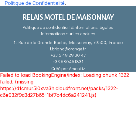
Politique de Confidentialité
.
RELAIS MOTEL DE MAISONNAY
Politique de confidentialité
Informations légales
Informations sur les cookies
1, Rue de la Grande Roche, Maisonnay, 79500, France
f.briand@orange.fr
+33 5 49 29 30 47
+33 680461831
Créé par Amenitiz
Failed to load BookingEngine/index: Loading chunk 1322
failed. (missing:
https://d1cmur5l0xva3h.cloudfront.net/packs/1322-
c6e932f9d3d27b65-1bf7c4dc6a241241.js)