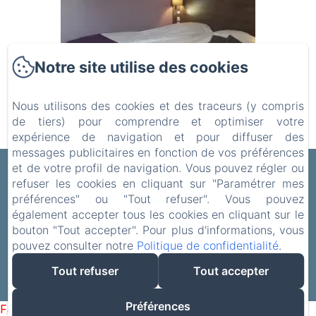
Notre site utilise des cookies
Nous utilisons des cookies et des traceurs (y compris
de tiers) pour comprendre et optimiser votre
expérience de navigation et pour diffuser des
messages publicitaires en fonction de vos préférences
et de votre profil de navigation. Vous pouvez régler ou
RELAIS MOTEL DE MAISONNAY
refuser les cookies en cliquant sur "Paramétrer mes
Politique de confidentialité
Informations légales
préférences" ou "Tout refuser". Vous pouvez
Informations sur les cookies
également accepter tous les cookies en cliquant sur le
bouton "Tout accepter". Pour plus d'informations, vous
1, Rue de la Grande Roche, Maisonnay, 79500, France
pouvez consulter notre
Politique de confidentialité
.
f.briand@orange.fr
+33 5 49 29 30 47
Tout refuser
Tout accepter
+33 680461831
Créé par Amenitiz
Préférences
Failed to load BookingEngine/index: Loading chunk 1322